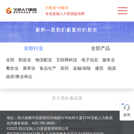
首
大数据+AI驱动
专业蓝领人力资源提供商
页
人
才
出
外
国
招
全部行业
全部产品
全部
制造业
物流配送
互联网科技
电子信息
服务业
包
劳
聘
业
餐饮业
康养业
食品生产
医药
金融/保险
建筑
能源
HRO
务
流
务
服
政府/事业单位
派
程
外
务
宝
共 0 页/0 条记录
遣
外
包
案
航
关
咨询
包
BPO
例
资
于
地址：四川成都市高新西区尚锦路52号桂祥大厦1706宝航人力集团
合作服务热线：400-780-9660
RPO
©2025 四川宝航人力资源管理有限公司
讯
宝