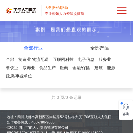
首
大数据+AI驱动
专业蓝领人力资源提供商
页
人
才
出
外
国
招
全部行业
全部产品
全部
制造业
物流配送
互联网科技
电子信息
服务业
包
劳
聘
业
餐饮业
康养业
食品生产
医药
金融/保险
建筑
能源
HRO
务
流
务
服
政府/事业单位
派
程
外
务
宝
共 0 页/0 条记录
遣
外
包
案
航
关
咨询
包
BPO
例
资
于
地址：四川成都市高新西区尚锦路52号桂祥大厦1706宝航人力集团
合作服务热线：400-780-9660
RPO
©2025 四川宝航人力资源管理有限公司
讯
宝