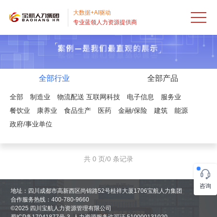
首
大数据+AI驱动
专业蓝领人力资源提供商
页
人
才
出
外
国
招
全部行业
全部产品
全部
制造业
物流配送
互联网科技
电子信息
服务业
包
劳
聘
业
餐饮业
康养业
食品生产
医药
金融/保险
建筑
能源
HRO
务
流
务
服
政府/事业单位
派
程
外
务
宝
共 0 页/0 条记录
遣
外
包
案
航
关
咨询
包
BPO
例
资
于
地址：四川成都市高新西区尚锦路52号桂祥大厦1706宝航人力集团
合作服务热线：400-780-9660
RPO
©2025 四川宝航人力资源管理有限公司
讯
宝