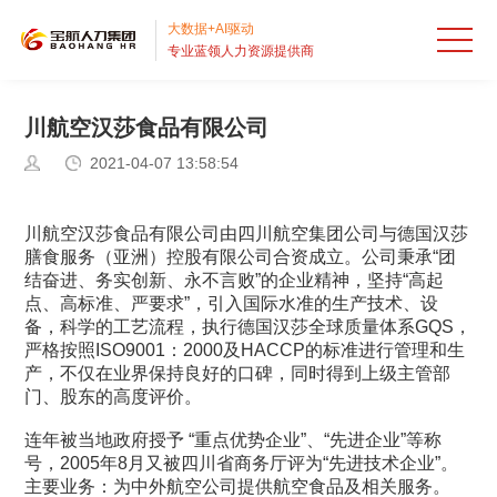
首
大数据+AI驱动
专业蓝领人力资源提供商
页
人
川航空汉莎食品有限公司
才
出
2021-04-07 13:58:54
外
国
招
包
劳
聘
业
川航空汉莎食品有限公司由四川航空集团公司与德国汉莎
膳食服务（亚洲）控股有限公司合资成立。公司秉承“团
HRO
务
流
务
服
结奋进、务实创新、永不言败”的企业精神，坚持“高起
点、高标准、严要求”，引入国际水准的生产技术、设
派
备，科学的工艺流程，执行德国汉莎全球质量体系GQS，
程
外
务
宝
严格按照ISO9001：2000及HACCP的标准进行管理和生
产，不仅在业界保持良好的口碑，同时得到上级主管部
遣
外
包
案
航
关
门、股东的高度评价。
包
BPO
例
资
于
连年被当地政府授予 “重点优势企业”、“先进企业”等称
号，2005年8月又被四川省商务厅评为“先进技术企业”。
RPO
讯
宝
主要业务：为中外航空公司提供航空食品及相关服务。