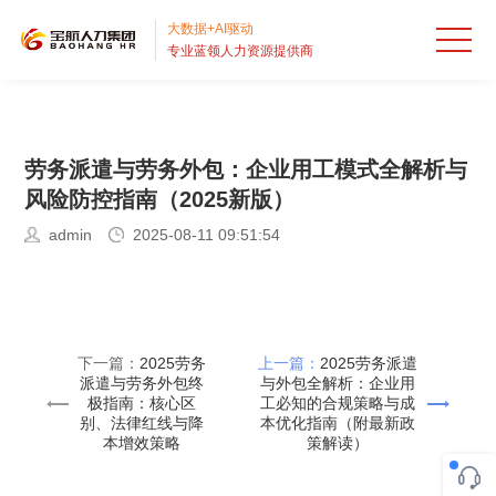
首
大数据+AI驱动
专业蓝领人力资源提供商
页
人
才
出
劳务派遣与劳务外包：企业用工模式全解析与
外
国
招
风险防控指南（2025新版）
包
劳
聘
业
admin
2025-08-11 09:51:54
HRO
务
流
务
服
派
程
外
务
宝
下一篇：
2025劳务
上一篇：
2025劳务派遣
遣
外
包
案
航
关
派遣与劳务外包终
与外包全解析：企业用
极指南：核心区
工必知的合规策略与成
别、法律红线与降
本优化指南（附最新政
包
BPO
例
资
于
本增效策略
策解读）
RPO
讯
宝