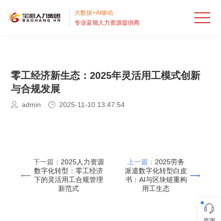
首
大数据+AI驱动
专业蓝领人力资源提供商
页
人
才
出
零工经济新生态：2025年灵活用工模式创新
外
国
招
与合规发展
包
劳
聘
业
admin
2025-11-10 13:47:54
HRO
务
流
务
服
派
程
外
务
宝
下一篇：
2025人力资源
上一篇：
2025劳务
遣
外
包
案
航
关
数字化转型：零工经济
派遣数字化转型白皮
下的灵活用工合规管理
书：AI与区块链重构
新范式
用工生态
包
BPO
例
资
于
RPO
讯
宝
咨询